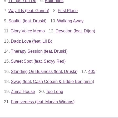
5.
Things You Do
6.
Butterflies
7.
Way It Is (feat. Gunna)
8.
First Place
9.
Soulful (feat. Druski)
10.
Walking Away
11.
Glory Voice Memo
12.
Devotion (feat. Dijon)
13.
Dadz Love (feat. Lil B)
14.
Therapy Session (feat. Druski)
15.
Sweet Spot (feat. Sexyy Red)
16.
Standing On Business (feat. Druski)
17.
405
18.
Swag (feat. Cash Cobain & Eddie Benjamin)
19.
Zuma House
20.
Too Long
21.
Forgiveness (feat. Marvin Winans)