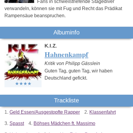
Fans in schweißtriefende Stagediver
verwandeln, können sie mit Fug und Recht das Prädikat
Rampensäue beanspruchen.
Albuminfo
K.I.Z.
Hahnenkampf
Kritik von Philipp Gässlein
Guten Tag, guten Tag, wir haben
Deutschland gefickt.
Trackliste
1.
Geld Essen/Ausgestopfte Rapper
2.
Klassenfahrt
3.
Spasst
4.
Böhses Mädchen ft. Massimo