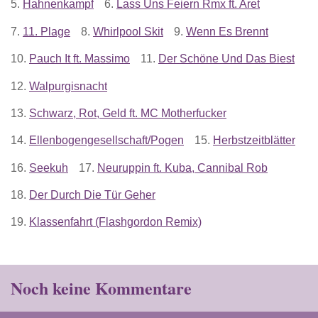
5.
Hahnenkampf
6.
Lass Uns Feiern Rmx ft. Aret
7.
11. Plage
8.
Whirlpool Skit
9.
Wenn Es Brennt
10.
Pauch It ft. Massimo
11.
Der Schöne Und Das Biest
12.
Walpurgisnacht
13.
Schwarz, Rot, Geld ft. MC Motherfucker
14.
Ellenbogengesellschaft/Pogen
15.
Herbstzeitblätter
16.
Seekuh
17.
Neuruppin ft. Kuba, Cannibal Rob
18.
Der Durch Die Tür Geher
19.
Klassenfahrt (Flashgordon Remix)
Noch keine Kommentare