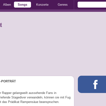
Alben
Songs
Konzerte
Genres
t
E-PORTRÄT
r Rapper gelangweilt aussehende Fans in
riefende Stagediver verwandeln, können sie mit Fug
t das Prädikat Rampensäue beanspruchen.