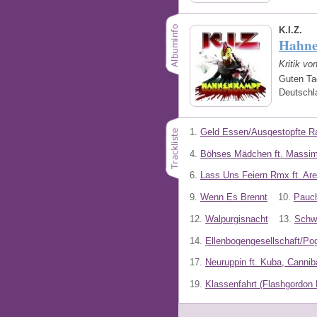
K.I.Z.
Hahn
Kritik vo
Guten Ta
Deutschl
1.
Geld Essen/Ausgestopfte R
4.
Böhses Mädchen ft. Massi
6.
Lass Uns Feiern Rmx ft. Are
9.
Wenn Es Brennt
10.
Pauch
12.
Walpurgisnacht
13.
Schwa
14.
Ellenbogengesellschaft/Po
17.
Neuruppin ft. Kuba, Cannib
19.
Klassenfahrt (Flashgordon