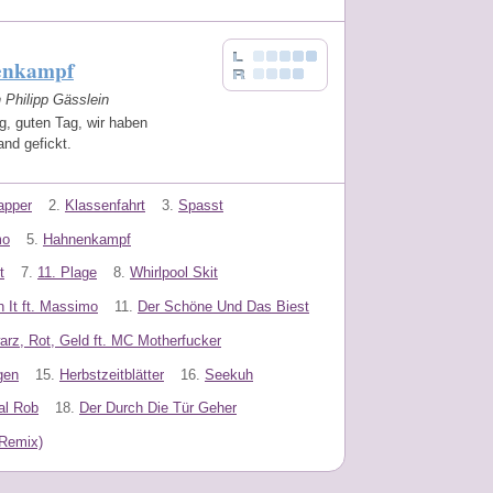
enkampf
n Philipp Gässlein
g, guten Tag, wir haben
and gefickt.
apper
2.
Klassenfahrt
3.
Spasst
mo
5.
Hahnenkampf
t
7.
11. Plage
8.
Whirlpool Skit
 It ft. Massimo
11.
Der Schöne Und Das Biest
rz, Rot, Geld ft. MC Motherfucker
gen
15.
Herbstzeitblätter
16.
Seekuh
al Rob
18.
Der Durch Die Tür Geher
 Remix)