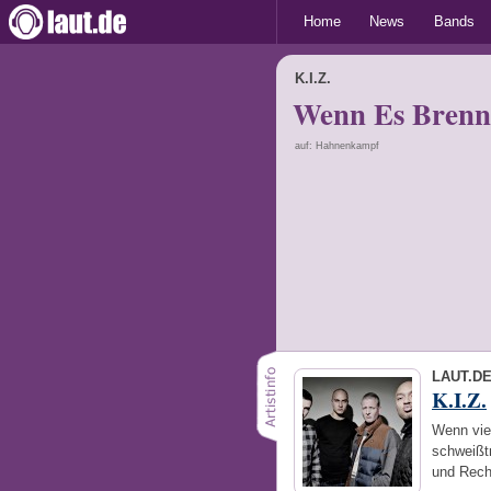
Home
News
Bands
K.I.Z.
Wenn Es Brenn
auf: Hahnenkampf
LAUT.D
K.I.Z.
Wenn vie
schweißt
und Rech