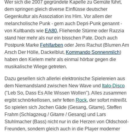
Wer sich die 2007 gegründete Kapelle zu Gemüte führt,
dem springen gleich diverse Einflüsse deutscher
Gegenkultur als Assoziation ins Hirn. Vor allem der
melancholische Punk - gern auch Depri-Punk genannt -
von Kultbands wie
EA80
, Fliehende Stürme oder Razzia
stand hier mehr als nur ein bisschen Pate. Doch auch
Postpunk Marke
Fehlfarben
oder Jens Rachut (Blumen Am
Arsch Der Hölle, Dackelblut,
Kommando Sonnenmilch
)
haben den Kielern mehr als einmal hörbar gegen die
musikalische Wiege getreten.
Dazu gesellen sich allerlei elektronische Spielereien aus
dem Niemandsland zwischen New Wave und
Italo-Disco
("Leb So, Dass Es Alle Wissen Wollen"). Alles zusammen
ergibt schnörkellosen, sehr fetten
Rock
, der sofort mitreißt.
So spielen sich Jochen Gäde (Gesang, Gitarre), Steffen
Frahm (Schlagzeug / Gitarre / Gesang) und Lars
Stuhlmacher (Bass) nicht nur in die Herzen von Oldschool-
Freunden, sondern gleich auch in die Player moderner