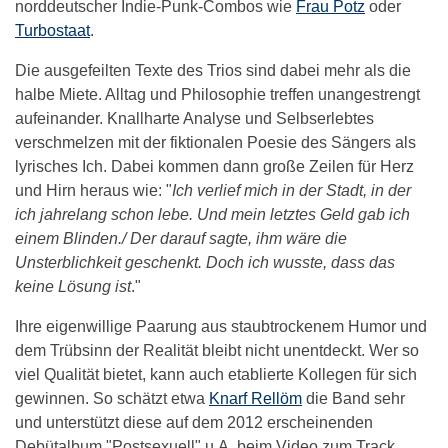
norddeutscher Indie-Punk-Combos wie
Frau Potz
oder
Turbostaat
.
Die ausgefeilten Texte des Trios sind dabei mehr als die
halbe Miete. Alltag und Philosophie treffen unangestrengt
aufeinander. Knallharte Analyse und Selbserlebtes
verschmelzen mit der fiktionalen Poesie des Sängers als
lyrisches Ich. Dabei kommen dann große Zeilen für Herz
und Hirn heraus wie: "
Ich verlief mich in der Stadt, in der
ich jahrelang schon lebe. Und mein letztes Geld gab ich
einem Blinden./ Der darauf sagte, ihm wäre die
Unsterblichkeit geschenkt. Doch ich wusste, dass das
keine Lösung ist
."
Ihre eigenwillige Paarung aus staubtrockenem Humor und
dem Trübsinn der Realität bleibt nicht unentdeckt. Wer so
viel Qualität bietet, kann auch etablierte Kollegen für sich
gewinnen. So schätzt etwa
Knarf Rellöm
die Band sehr
und unterstützt diese auf dem 2012 erscheinenden
Debütalbum "Postsexuell" u.A. beim Video zum Track