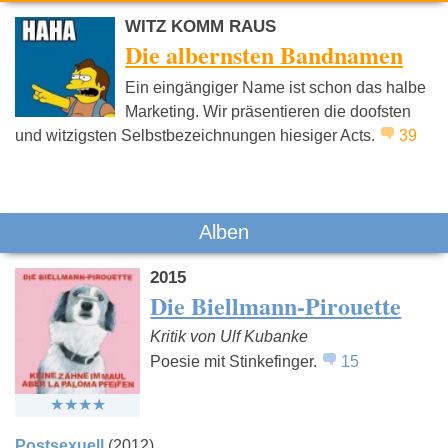
WITZ KOMM RAUS
Die albernsten Bandnamen
Ein eingängiger Name ist schon das halbe
Marketing. Wir präsentieren die doofsten
und witzigsten Selbstbezeichnungen hiesiger Acts.
39
Slime
Gisbert zu
Messer
Knyphausen
Alben
2015
Die Biellmann-Pirouette
Kritik von Ulf Kubanke
Poesie mit Stinkefinger.
15
Postsexuell
(2012)