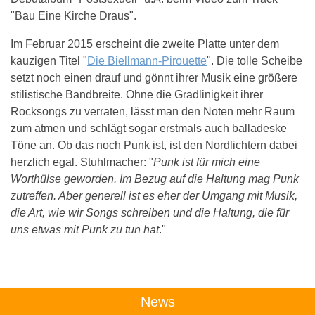
"Bau Eine Kirche Draus".
Im Februar 2015 erscheint die zweite Platte unter dem
kauzigen Titel "
Die Biellmann-Pirouette
". Die tolle Scheibe
setzt noch einen drauf und gönnt ihrer Musik eine größere
stilistische Bandbreite. Ohne die Gradlinigkeit ihrer
Rocksongs zu verraten, lässt man den Noten mehr Raum
zum atmen und schlägt sogar erstmals auch balladeske
Töne an. Ob das noch Punk ist, ist den Nordlichtern dabei
herzlich egal. Stuhlmacher: "
Punk ist für mich eine
Worthülse geworden. Im Bezug auf die Haltung mag Punk
zutreffen. Aber generell ist es eher der Umgang mit Musik,
die Art, wie wir Songs schreiben und die Haltung, die für
uns etwas mit Punk zu tun hat
."
Das könnte Dich auch interessieren:
News