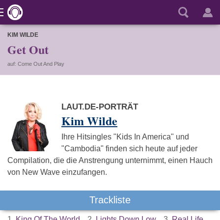
KIM WILDE
Get Out
auf: Come Out And Play
LAUT.DE-PORTRÄT
Kim Wilde
Ihre Hitsingles "Kids In America" und
"Cambodia" finden sich heute auf jeder
Compilation, die die Anstrengung unternimmt, einen Hauch
von New Wave einzufangen.
Trackliste
1.
King Of The World
2.
Lights Down Low
3.
Real Life