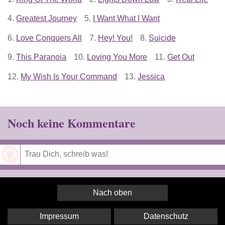
4.
Greatest Journey
5.
I Want What I Want
6.
Love Conquers All
7.
Hey! You!
8.
Suicide
9.
This Paranoia
10.
Loving You More
11.
Get Out
12.
My Wish Is Your Command
13.
Jessica
Noch keine Kommentare
Speichern
Nach oben
Impressum
Datenschutz