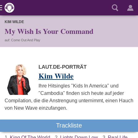
KIM WILDE
My Wish Is Your Command
auf: Come Out And Play
LAUT.DE-PORTRÄT
Kim Wilde
Ihre Hitsingles "Kids In America" und
"Cambodia" finden sich heute auf jeder
Compilation, die die Anstrengung unternimmt, einen Hauch
von New Wave einzufangen.
Trackliste
1.
King Of The World
2.
Lights Down Low
3.
Real Life