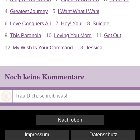
4.
Greatest Journey
5.
I Want What I Want
6.
Love Conquers All
7.
Hey! You!
8.
Suicide
9.
This Paranoia
10.
Loving You More
11.
Get Out
12.
My Wish Is Your Command
13.
Jessica
Noch keine Kommentare
Speichern
Nach oben
Impressum
Datenschutz