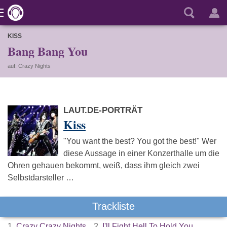
KISS
Bang Bang You
auf: Crazy Nights
LAUT.DE-PORTRÄT
Kiss
"You want the best? You got the best!" Wer
diese Aussage in einer Konzerthalle um die
Ohren gehauen bekommt, weiß, dass ihm gleich zwei
Selbstdarsteller …
Trackliste
1.
Crazy Crazy Nights
2.
I'll Fight Hell To Hold You