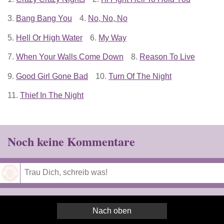
3.
Bang Bang You
4.
No, No, No
5.
Hell Or High Water
6.
My Way
7.
When Your Walls Come Down
8.
Reason To Live
9.
Good Girl Gone Bad
10.
Turn Of The Night
11.
Thief In The Night
Noch keine Kommentare
Speichern
Nach oben