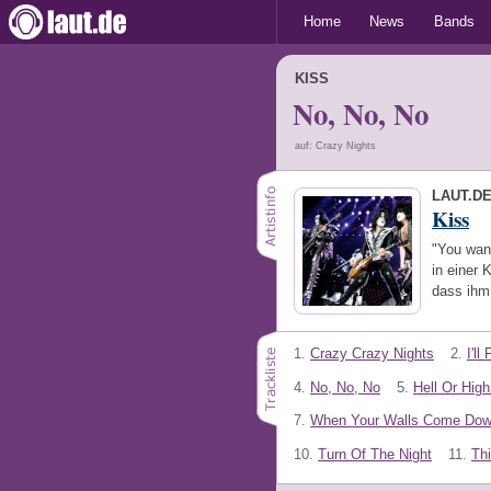
Home
News
Bands
KISS
No, No, No
auf: Crazy Nights
LAUT.D
Kiss
"You wan
in einer
dass ihm 
1.
Crazy Crazy Nights
2.
I'll
4.
No, No, No
5.
Hell Or Hig
7.
When Your Walls Come Do
10.
Turn Of The Night
11.
Thi