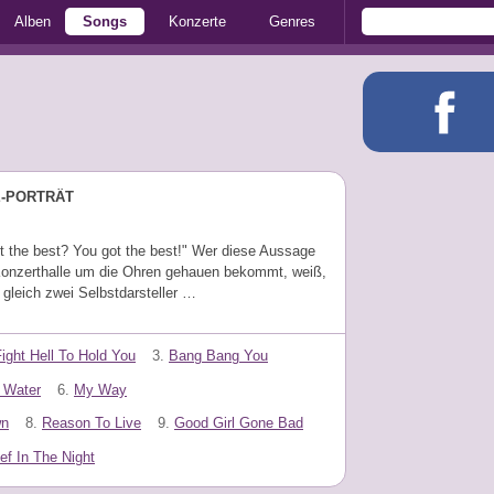
Alben
Songs
Konzerte
Genres
E-PORTRÄT
t the best? You got the best!" Wer diese Aussage
 Konzerthalle um die Ohren gehauen bekommt, weiß,
gleich zwei Selbstdarsteller …
 Fight Hell To Hold You
3.
Bang Bang You
h Water
6.
My Way
wn
8.
Reason To Live
9.
Good Girl Gone Bad
ef In The Night