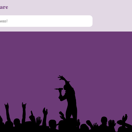
are
Speichern