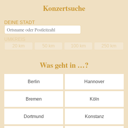
Konzertsuche
DEINE STADT
UMKREIS
20 km
50 km
100 km
250 km
Was geht in …?
Berlin
Hannover
Bremen
Köln
Dortmund
Konstanz