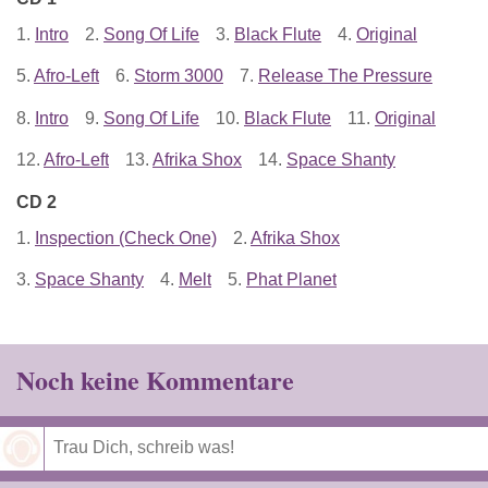
1.
Intro
2.
Song Of Life
3.
Black Flute
4.
Original
5.
Afro-Left
6.
Storm 3000
7.
Release The Pressure
8.
Intro
9.
Song Of Life
10.
Black Flute
11.
Original
12.
Afro-Left
13.
Afrika Shox
14.
Space Shanty
CD 2
1.
Inspection (Check One)
2.
Afrika Shox
3.
Space Shanty
4.
Melt
5.
Phat Planet
Noch keine Kommentare