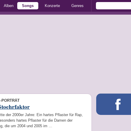
Alben
Songs
Konzerte
Genres
E-PORTRÄT
Stoehrfaktor
itte der 2000er Jahre: Ein hartes Pflaster für Rap,
esonders hartes Pflaster für die Damen der
g, die um 2004 und 2005 im …