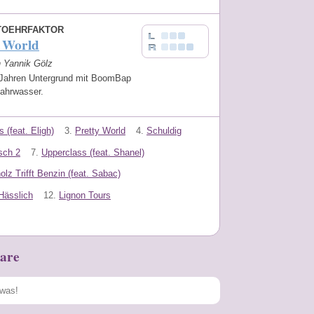
TOEHRFAKTOR
y World
n Yannik Gölz
Jahren Untergrund mit BoomBap
Fahrwasser.
 (feat. Eligh)
3.
Pretty World
4.
Schuldig
sch 2
7.
Upperclass (feat. Shanel)
olz Trifft Benzin (feat. Sabac)
Hässlich
12.
Lignon Tours
are
Speichern