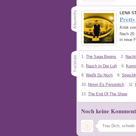
LENA S
Prett
Kritik vo
Nach 20 
in neue 
1.
The Saga Begins
2.
Nachts
5.
Rauch In Der Luft
6.
Komi
8.
Weißt Du Noch
9.
Streichh
10.
Nimm Es Persönlich
11.
13.
The End Of The Show
Noch keine Komment