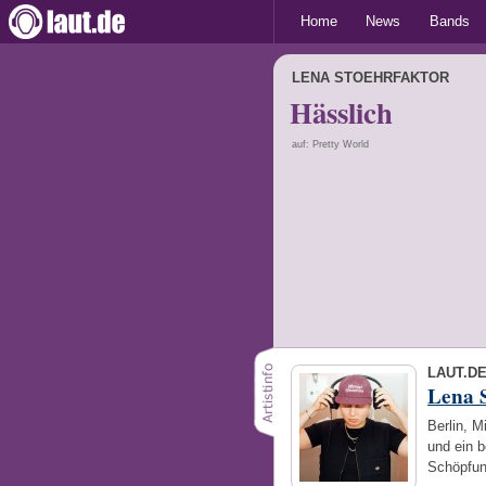
Home
News
Bands
LENA STOEHRFAKTOR
Hässlich
auf: Pretty World
LAUT.D
Lena 
Berlin, M
und ein b
Schöpfun