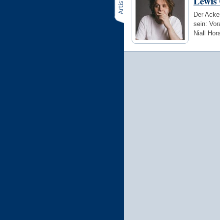
Lewis
Der Acker
sein: Vo
Niall Ho