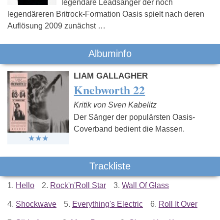
legendäre Leadsänger der noch
legendäreren Britrock-Formation Oasis spielt nach deren
Auflösung 2009 zunächst …
Albuminfo
LIAM GALLAGHER
Knebworth 22
Kritik von Sven Kabelitz
Der Sänger der populärsten Oasis-
Coverband bedient die Massen.
Trackliste
1.
Hello
2.
Rock'n'Roll Star
3.
Wall Of Glass
4.
Shockwave
5.
Everything's Electric
6.
Roll It Over