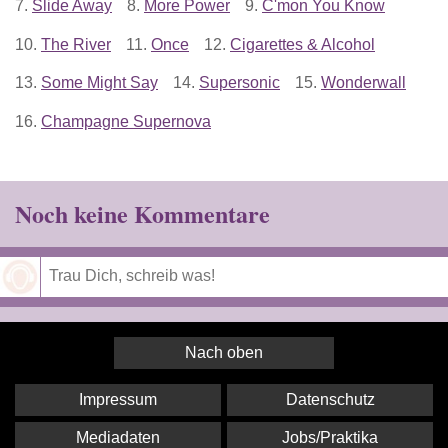
7.
Slide Away
8.
More Power
9.
C'mon You Know
10.
The River
11.
Once
12.
Cigarettes & Alcohol
13.
Some Might Say
14.
Supersonic
15.
Wonderwall
16.
Champagne Supernova
Noch keine Kommentare
Speichern
Nach oben
Impressum
Datenschutz
Mediadaten
Jobs/Praktika