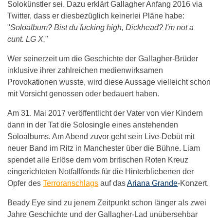
Solokünstler sei. Dazu erklärt Gallagher Anfang 2016 via
Twitter, dass er diesbezüglich keinerlei Pläne habe:
"
Soloalbum? Bist du fucking high, Dickhead? I'm not a
cunt. LG X.
"
Wer seinerzeit um die Geschichte der Gallagher-Brüder
inklusive ihrer zahlreichen medienwirksamen
Provokationen wusste, wird diese Aussage vielleicht schon
mit Vorsicht genossen oder bedauert haben.
Am 31. Mai 2017 veröffentlicht der Vater von vier Kindern
dann in der Tat die Solosingle eines anstehenden
Soloalbums. Am Abend zuvor geht sein Live-Debüt mit
neuer Band im Ritz in Manchester über die Bühne. Liam
spendet alle Erlöse dem vom britischen Roten Kreuz
eingerichteten Notfallfonds für die Hinterbliebenen der
Opfer des
Terroranschlags
auf das
Ariana Grande
-Konzert.
Beady Eye sind zu jenem Zeitpunkt schon länger als zwei
Jahre Geschichte und der Gallagher-Lad unübersehbar