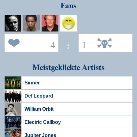
Fans
4
:
1
Meistgeklickte Artists
Sinner
Def Leppard
William Orbit
Electric Callboy
Jupiter Jones