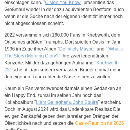
einschlagen kann. "
C'Mon You Know
" präsentiert das
Großmaul wieder in der dazu äquivalenten Bestform, auch
wenn er die Suche nach der eigenen Identität immer noch
nicht abgeschlossen scheint.
2022 versammeln sich 160.000 Fans in Knebworth, dem
Ort seines größten Triumphs. Dort spielten Oasis im Jahr
1996 im Zuge ihrer Alben "
Definitely Maybe
" und "
(What's
The Story) Morning Glory?
" ihre zwei legendärsten
Konzerte. Mit der dazugehörigen Aufnahme "
Knebworth
22
" scheint Liam seinem verhassten Bruder einmal mehr
den eigenen Ruhm unter die Nase reiben zu wollen.
Kaum ein Fan verschwendet damals einen Gedanken an
ein Happy End, zumal im selben Jahr noch das
Kollaboalbum "
Liam Gallagher & John Squire
" erscheint.
Doch im August 2024 wird das Undenkbare Realität: Die
ewigen Zankäpfel geben dem jahrelangen Drängen der
Öffentlichkeit nach und setzen die
Oasis-Reunion für 2025