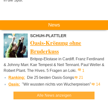
in die Spur.
Das könnte Dich auch interessieren:
News
SCHUH-PLATTLER
Oasis-Krönung ohne
Bruderkuss
Britpop-Ekstase in Cardiff. Franz Ferdinand
Oasis
Foo Fighters
Kraftklu
& Johnny Marr. Kae Tempest & Neil Tennant. Paul Weller &
Robert Plant. The Hives. 5 Fragen an Loki.
1
Ranking:
Die 25 besten Oasis-Songs
21
Oasis:
"Wir wussten nichts von Wucherpreisen"
14
Alle News anzeigen