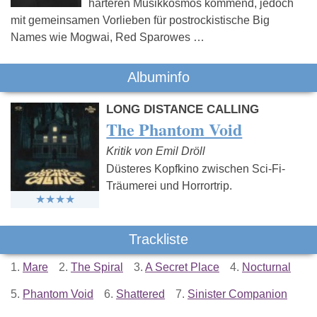
härteren Musikkosmos kommend, jedoch
mit gemeinsamen Vorlieben für postrockistische Big
Names wie Mogwai, Red Sparowes …
Albuminfo
LONG DISTANCE CALLING
The Phantom Void
Kritik von Emil Dröll
Düsteres Kopfkino zwischen Sci-Fi-
Träumerei und Horrortrip.
Trackliste
1.
Mare
2.
The Spiral
3.
A Secret Place
4.
Nocturnal
5.
Phantom Void
6.
Shattered
7.
Sinister Companion