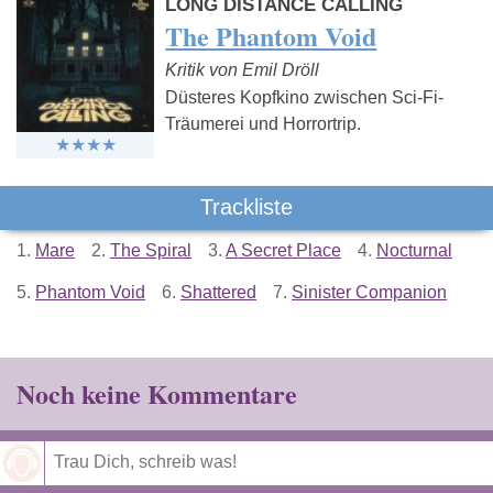
LONG DISTANCE CALLING
The Phantom Void
Kritik von Emil Dröll
Düsteres Kopfkino zwischen Sci-Fi-
Träumerei und Horrortrip.
Trackliste
1.
Mare
2.
The Spiral
3.
A Secret Place
4.
Nocturnal
5.
Phantom Void
6.
Shattered
7.
Sinister Companion
Noch keine Kommentare