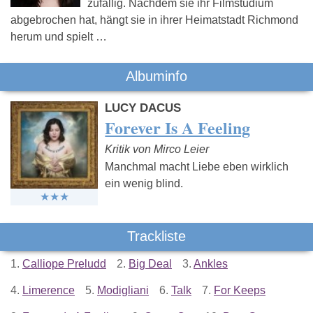
zufällig. Nachdem sie ihr Filmstudium
abgebrochen hat, hängt sie in ihrer Heimatstadt Richmond
herum und spielt …
Albuminfo
LUCY DACUS
Forever Is A Feeling
Kritik von Mirco Leier
Manchmal macht Liebe eben wirklich
ein wenig blind.
Trackliste
1.
Calliope Preludd
2.
Big Deal
3.
Ankles
4.
Limerence
5.
Modigliani
6.
Talk
7.
For Keeps