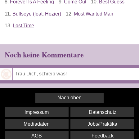
8.
Forever Is A Feeling
9.
Come Out
10.
Best Guess
11.
Bullseye (feat. Hozier)
12.
Most Wanted Man
13.
Lost Time
Noch keine Kommentare
Speichern
Nach oben
Impressum
Datenschutz
Mediadaten
Jobs/Praktika
AGB
Feedback