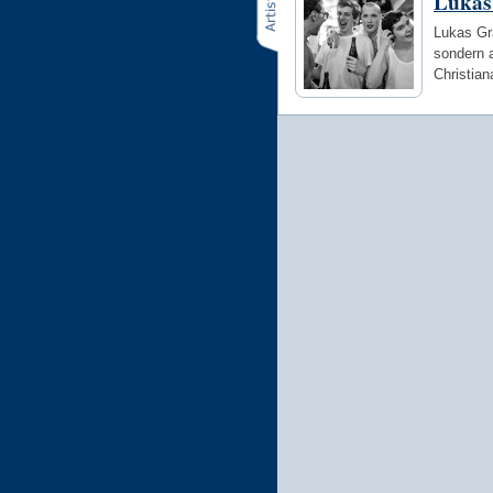
Lukas
Lukas Gr
sondern 
Christia