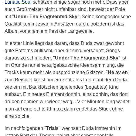
Lunatic Soul
schätzen einige sogar noch mehr. Dass aber
auch Großmeister nicht unfehlbar sind, beweist der Pole
mit "
Under The Fragmented Sky
". Seine kompositorische
Qualität kommt zwar in Ansätzen durch, trotzdem ist das
Album vor allem ein Fest der Langeweile.
In erster Linie liegt das daran, dass Duda zwar gewohnt
gute Patterns auftischt, aber diesmal versäumt, Songs
daraus zu schmieden. "
Under The Fragmented Sky
" ist
im Grunde nur eine aufgebauschte Ideensammlung, die
Tracks kaum mehr als ausproduzierte Skizzen. "
He av en
"
zum Beispiel kreist um ein zentrales Loop, auf dem Duda
wie ein mit Bauklötzchen spielendes (begabtes) Kind
aufbaut. Ein neues Element dorthin, eins dorthin, das dort
drüben nehmen wir wieder weg... Vier Minuten lang wartet
man auf eine echte Klimax, dann endet das Stück ohne
eine solche.
Im nachfolgenden "
Trials
" wechselt Duda immerhin im
letzten Part das Thema, agiert aber sonst ebenfalls