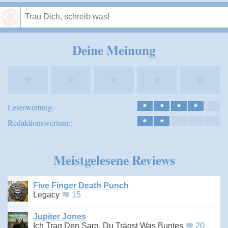
Speichern
Deine Meinung
★
★
★
★
★
Leserwertung:
★
★
★
★
Redaktionswertung:
★
★
Meistgelesene Reviews
Five Finger Death Punch
Legacy
15
Jupiter Jones
Ich Trag Den Sarg, Du Trägst Was Buntes
20