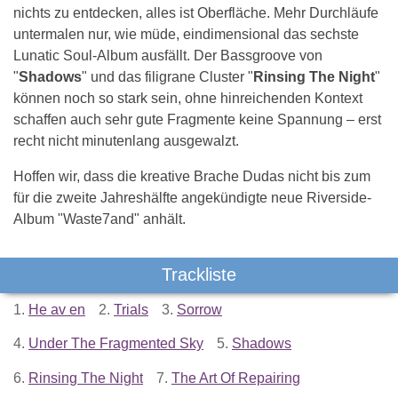
nichts zu entdecken, alles ist Oberfläche. Mehr Durchläufe
untermalen nur, wie müde, eindimensional das sechste
Lunatic Soul-Album ausfällt. Der Bassgroove von
"
Shadows
" und das filigrane Cluster "
Rinsing The Night
"
können noch so stark sein, ohne hinreichenden Kontext
schaffen auch sehr gute Fragmente keine Spannung – erst
recht nicht minutenlang ausgewalzt.
Hoffen wir, dass die kreative Brache Dudas nicht bis zum
für die zweite Jahreshälfte angekündigte neue Riverside-
Album "Waste7and" anhält.
Trackliste
1.
He av en
2.
Trials
3.
Sorrow
4.
Under The Fragmented Sky
5.
Shadows
6.
Rinsing The Night
7.
The Art Of Repairing