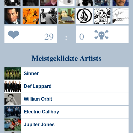
29
:
0
Meistgeklickte Artists
Sinner
Def Leppard
William Orbit
Electric Callboy
Jupiter Jones