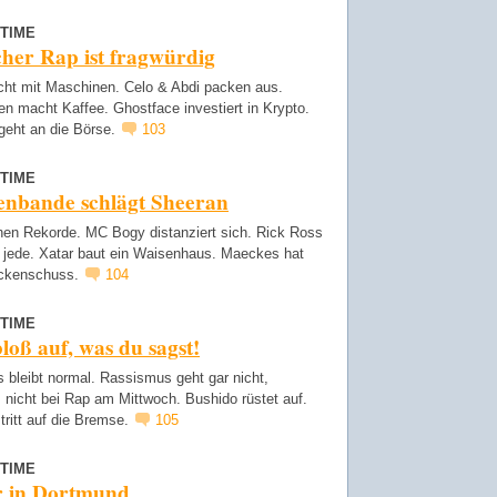
TIME
her Rap ist fragwürdig
icht mit Maschinen. Celo & Abdi packen aus.
n macht Kaffee. Ghostface investiert in Krypto.
eht an die Börse.
103
TIME
enbande schlägt Sheeran
hen Rekorde. MC Bogy distanziert sich. Rick Ross
t jede. Xatar baut ein Waisenhaus. Maeckes hat
ockenschuss.
104
TIME
bloß auf, was du sagst!
 bleibt normal. Rassismus geht gar nicht,
s nicht bei Rap am Mittwoch. Bushido rüstet auf.
ritt auf die Bremse.
105
TIME
r in Dortmund