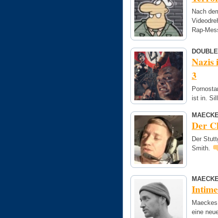
Nach dem
Videodreh
Rap-Mess
DOUBLE
Nazis 
3
Pornostar
ist in. Si
MAECK
Der Cl
Der Stutt
Smith.
MAECKE
Intime
Maeckes s
eine neu