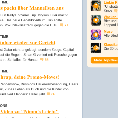
TIME
Linkin P
s packt über Manuellsen aus
"Unshatte
Kinos
un Kellys bizarrer Trip. Bryson Tiller macht
Wacken 
ele. Das neue Genetikk-Album. Rin sollte
Bier und 
Leppard l
en. Vokuhila-Disstrack gegen die CDU.
71
Muse
Alle Stu
TIME
äuber wieder vor Gericht
Klassike
Die 30 b
st Xatar nicht angeklagt, sondern Zeuge. Capital
sst die Regeln. Sinan-G verliert mit Porsche gegen
ahn. Schlaflos für Hanau.
55
Mehr Top-New
TIME
chrap, deine Promo-Moves!
Pannenshow, Bushidos Dauerwerbesendung, Lisers
our, Zunas Leben als Buch und die Kinder von
 und Ned Flanders: Hallelujah!
86
SONS
 Video zu "Nimm's Leicht"