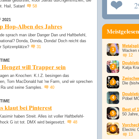
Krawall gebürstet, Kool Savas durchgentrifiziert, die
2
t. Hail, Satan!
58
 2021
ip Hop-Alben des Jahres
Meistgelese
nde sprach man über Danger Dan und Haftbefehl,
rnational? Donda, Donda, Donda! Doch reicht das
Metalspli
ür Spitzenplätze?
31
Wacken r
12
TIME
Doublet
 Hengzt will Trapper sein
Katja Kr
 nagen an Knochen: K.I.Z. besingen das
Zwische
en, Tom MacDonald hat 'ne Farm, und wir sprechen
Die (bish
 Ra und seine Samples.
40
Doublet
Pöbel M
TIME
 klaut bei Pinterest
Best of 
50 Jahre
Kasimir haben Streit. Alles ist voller Haftbefehl-
hock G ist tot. DMX wird beigesetzt.
48
Vorchec
Electric 
13