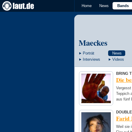
Home
News
Bands
Maeckes
Porträt
News
Interviews
Videos
BRING 
Die be
Vergesst 
Teppich a
aus fünf
DOUBLE
Farid 
Weil sie 