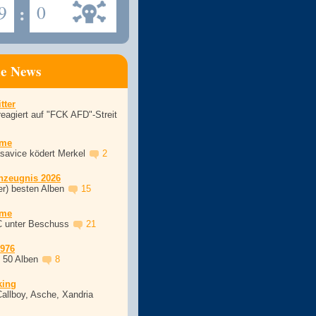
9
:
0
ne News
tter
eagiert auf "FCK AFD"-Streit
ime
asavice ködert Merkel
2
nzeugnis 2026
er) besten Alben
15
ime
C unter Beschuss
21
1976
, 50 Alben
8
king
Callboy, Asche, Xandria