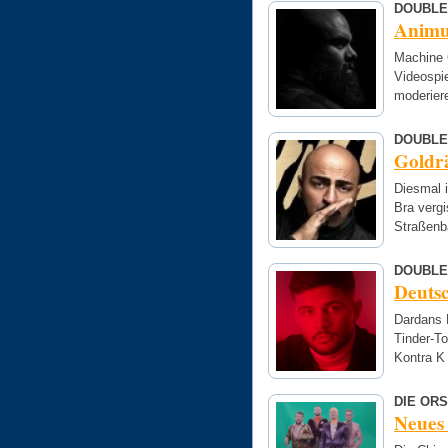
DOUBLE
Animu
Machine G
Videospi
moderier
DOUBLE
Goldr
Diesmal i
Bra vergi
Straßenb
DOUBLE
Deuts
Dardans 
Tinder-T
Kontra K
DIE OR
Neues