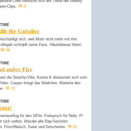
perator-Crew versucht sich am Trend der cheesy
een-Clips.
0
TIME
lfe für Gabalier
tschuldigt sich, weil Mutti nicht mehr mit ihm
Kollegah schröpft seine Fans. Häuslebauer hören
58
TIME
aul außer Fler
pert die Strache-Villa. Kontra K distanziert sich vom
Video. Casper kriegt das Mädchen, Marteria den
nn.
72
TIME
Gzuz!
astausflug für den 187er, Freispruch für Nelly. Pi
t sich selbst, Wasabi alle Rap-Sexisten.
: Frischfleisch, Geier und Geschenke.
51