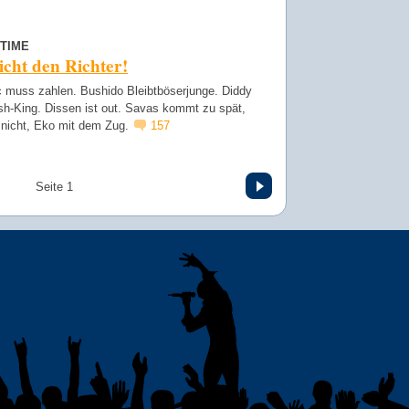
TIME
icht den Richter!
 muss zahlen. Bushido Bleibtböserjunge. Diddy
sh-King. Dissen ist out. Savas kommt zu spät,
r nicht, Eko mit dem Zug.
157
Vor
Seite 1