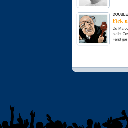
DOUBLE
Fick n
Du Maroc
bleibt Ca
Farid ga