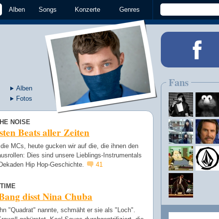
Alben
Songs
Konzerte
Genres
Fans
Alben
Fotos
THE NOISE
sten Beats aller Zeiten
die MCs, heute gucken wir auf die, die ihnen den
usrollen: Dies sind unsere Lieblings-Instrumentals
 Dekaden Hip Hop-Geschichte.
41
TIME
Bang disst Nina Chuba
ihn "Quadrat" nannte, schmäht er sie als "Loch".