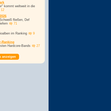
ark
r" kommt weltweit in die
12
2026
Schweiß fließen, Def
iefern
71
dioalben im Ranking
9
r-Ranking
esten Hardcore-Bands
27
s anzeigen