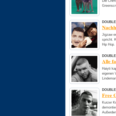
Die Chim
Greenscr
DOUBLE
Nachhi
Jigzaw en
spricht. 
Hip Hop.
DOUBLE
Alle f
Haiyti ka
eigenen 
Lindema
DOUBLE
Free 
Kurzer Kn
demontier
Außerdem