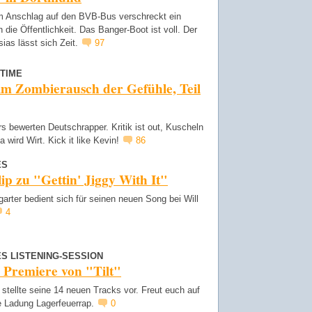
 Anschlag auf den BVB-Bus verschreckt ein
 die Öffentlichkeit. Das Banger-Boot ist voll. Der
ias lässt sich Zeit.
97
TIME
im Zombierausch der Gefühle, Teil
s bewerten Deutschrapper. Kritik ist out, Kuscheln
lla wird Wirt. Kick it like Kevin!
86
ES
ip zu "Gettin' Jiggy With It"
garter bedient sich für seinen neuen Song bei Will
4
S LISTENING-SESSION
 Premiere von "Tilt"
tellte seine 14 neuen Tracks vor. Freut euch auf
e Ladung Lagerfeuerrap.
0