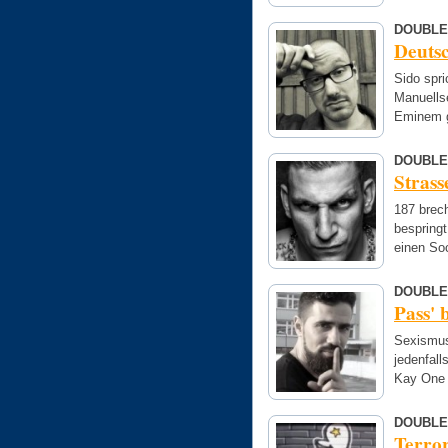
DOUBLE
Deutsc
Sido spr
Manuellse
Eminem g
DOUBLE
Strass
187 brec
bespring
einen S
DOUBLE
Pass' 
Sexismus
jedenfall
Kay One t
DOUBLE
Terro