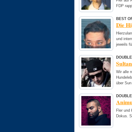
Fler auf 
FDP rapp
BEST OF
Die H
Hierzula
und inte
jeweils f
DOUBLE
Sultan
Wir alle
Hundeleb
über Sun
DOUBLE
Animus
Fler und 
Dokus. S