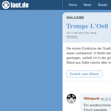
Home
News
Bands
MALAJUBE
Trompe L'Oeil
VÖ: 4. Mai 2007 (City Slang)
Alternative
Die ersten Eindrücke der Stad
waren verheerend. In Berlin be
gestiegen, verließ ich in der 
Wand aus Kälte stürzte über m
Zurück zum Album
Höhepunk
Vor 19 J
Ein wunderschöne
Frisch irgendwie.