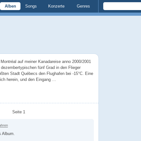
Alben
Songs
Konzerte
Genres
t Montréal auf meiner Kanadareise anno 2000/2001
i dezembertypischen fünf Grad in den Flieger
größten Stadt Québecs den Flughafen bei -15°C. Eine
ich herein, und den Eingang …
Seite 1
ahren
s Album.