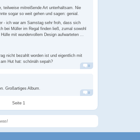
e, teilweise mitreißende Art unterhaltsam. Nie
nnte sogar so weit gehen und sagen: genial.
r - ich war am Samstag sehr froh, dass sich
ch bei Müller im Regal finden ließ, zumal sowohl
Hülle mit wundervollem Design aufwarteten ...
rag nicht bezahlt worden ist und eigentlich mit
 am Hut hat: schönäh sepah?
0
Alarm
Antworten
n. Großartiges Album.
0
Alarm
Antworten
Seite 1
Speichern