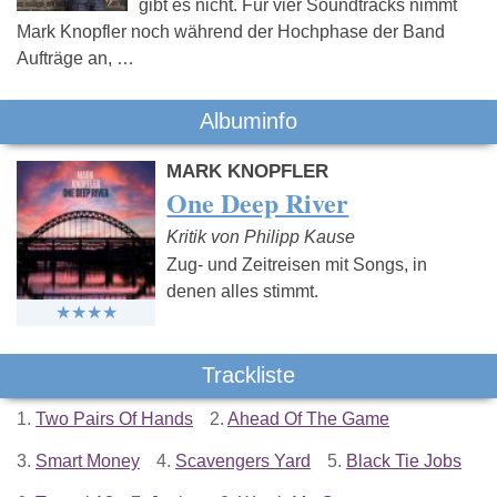
gibt es nicht. Für vier Soundtracks nimmt
Mark Knopfler noch während der Hochphase der Band
Aufträge an, …
Albuminfo
MARK KNOPFLER
One Deep River
Kritik von Philipp Kause
Zug- und Zeitreisen mit Songs, in
denen alles stimmt.
Trackliste
1.
Two Pairs Of Hands
2.
Ahead Of The Game
3.
Smart Money
4.
Scavengers Yard
5.
Black Tie Jobs