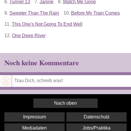
6.
Tunnel 13
7.
Janine
8.
Watch Me Gone
9.
Sweeter Than The Rain
10.
Before My Train Comes
11.
This One's Not Going To End Well
12.
One Deep River
Noch keine Kommentare
Speichern
Nach oben
Impressum
Datenschutz
Mediadaten
Jobs/Praktika