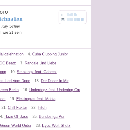
OTO
iehnation
n Kay Schier
m wie 21 sein.
alloziehnation
4.
Cuba Clubbing Junior
OC Beatz
7.
Randale Und Liebe
Song
10.
Smokingz feat. Gabreal
Das Lied Vom Dope
13.
Der Döner In Mir
reen Berlin
16.
Underdogz feat. Underdog Cru
eet
19.
Elektrogras feat. Mobla
21.
Chill Faktor
22.
Hitch
4.
Haze Of Base
25.
Bundesliga Pur
Green World Order
28.
Eyez Weit Shotz