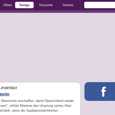
Alben
Songs
Konzerte
Genres
E-PORTRÄT
moto
e Marsimoto erschaffen, damit Deutschland wieder
ann", erklärt Marteria den Ursprung seines Alter
öd bloß, wenn die Spaltpersönlichkeiten …