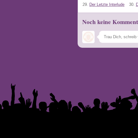
29.
Der Letzte Interlude
30.
D
Noch keine Komment