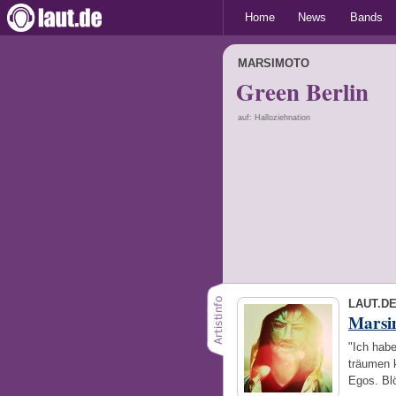
Home
News
Bands
MARSIMOTO
Green Berlin
auf: Halloziehnation
LAUT.D
Marsi
"Ich hab
träumen k
Egos. Bl