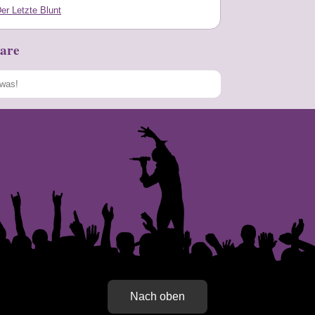
er Letzte Blunt
are
Speichern
Nach oben