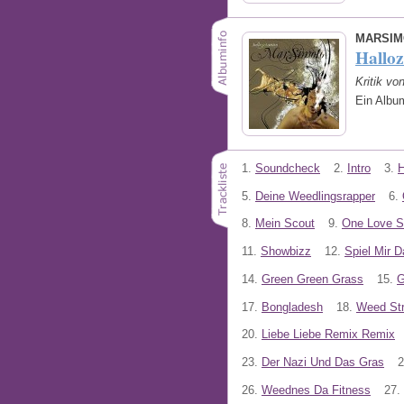
MARSIM
Halloz
Kritik vo
Ein Albu
1.
Soundcheck
2.
Intro
3.
H
5.
Deine Weedlingsrapper
6.
8.
Mein Scout
9.
One Love 
11.
Showbizz
12.
Spiel Mir 
14.
Green Green Grass
15.
G
17.
Bongladesh
18.
Weed Str
20.
Liebe Liebe Remix Remix
23.
Der Nazi Und Das Gras
2
26.
Weednes Da Fitness
27.