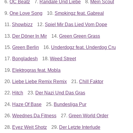
6.
OC Beatz
7.
Randale Und Liebe
8.
Mein Scout
9.
One Love Song
10.
Smokingz feat. Gabreal
11.
Showbizz
12.
Spiel Mir Das Lied Vom Dope
13.
Der Döner In Mir
14.
Green Green Grass
15.
Green Berlin
16.
Underdogz feat. Underdog Cru
17.
Bongladesh
18.
Weed Street
19.
Elektrogras feat. Mobla
20.
Liebe Liebe Remix Remix
21.
Chill Faktor
22.
Hitch
23.
Der Nazi Und Das Gras
24.
Haze Of Base
25.
Bundesliga Pur
26.
Weednes Da Fitness
27.
Green World Order
28.
Eyez Weit Shotz
29.
Der Letzte Interlude