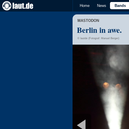
Home
News
Bands
MASTODON
Berlin in awe.
© lautde (Fotograf: Manuel Berger)