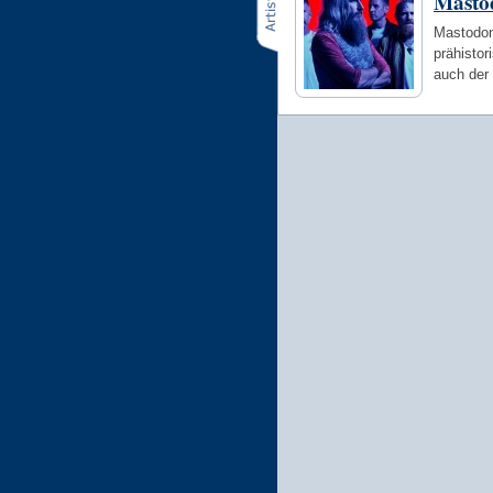
Masto
Mastodon 
prähisto
auch der