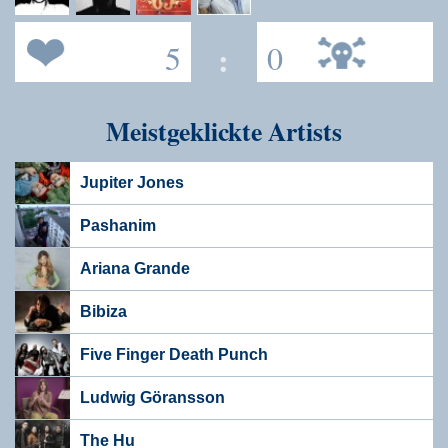
5
:
0
Meistgeklickte Artists
Jupiter Jones
Pashanim
Ariana Grande
Bibiza
Five Finger Death Punch
Ludwig Göransson
The Hu