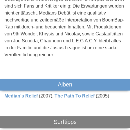
sind sich Fans und Kritiker einig: Die Erwartungen wurden
nicht enttäuscht. Medians Debüt ist eine qualitativ
hochwertige und zeitgemäße Interpretation von BoomBap-
Rap mit durch- und bedachten Inhalten. Mit Produktionen
von 9th Wonder, Khrysis und Nicolay, sowie Gastauftritten
von Joe Scudda, Chaundon und L.E.G.A.C.Y. bleibt alles
in der Familie und die Justus League ist um eine starke
Veröffentlichung reicher.
Das könnte Dich auch interessieren:
Alben
Median's Relief
(2007)
The Path To Relief
(2005)
Surftipps