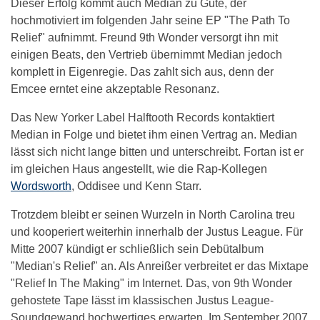
Dieser Erfolg kommt auch Median zu Gute, der
hochmotiviert im folgenden Jahr seine EP "The Path To
Relief" aufnimmt. Freund 9th Wonder versorgt ihn mit
einigen Beats, den Vertrieb übernimmt Median jedoch
komplett in Eigenregie. Das zahlt sich aus, denn der
Emcee erntet eine akzeptable Resonanz.
Das New Yorker Label Halftooth Records kontaktiert
Median in Folge und bietet ihm einen Vertrag an. Median
lässt sich nicht lange bitten und unterschreibt. Fortan ist er
im gleichen Haus angestellt, wie die Rap-Kollegen
Wordsworth
, Oddisee und Kenn Starr.
Trotzdem bleibt er seinen Wurzeln in North Carolina treu
und kooperiert weiterhin innerhalb der Justus League. Für
Mitte 2007 kündigt er schließlich sein Debütalbum
"Median's Relief" an. Als Anreißer verbreitet er das Mixtape
"Relief In The Making" im Internet. Das, von 9th Wonder
gehostete Tape lässt im klassischen Justus League-
Soundgewand hochwertiges erwarten. Im September 2007