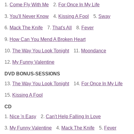
1.
Come Fly With Me
2.
For Once In My Life
3.
You'll Never Know
4.
Kissing A Fool
5.
Sway
6.
Mack The Knife
7.
That's All
8.
Fever
9.
How Can You Mend A Broken Heart
10.
The Way You Look Tonight
11.
Moondance
12.
My Funny Valentine
DVD BONUS-SESSIONS
13.
The Way You Look Tonight
14.
For Once In My Life
15.
Kissing A Fool
CD
1.
Nice 'n Easy
2.
Can't Help Falling In Love
3.
My Funny Valentine
4.
Mack The Knife
5.
Fever