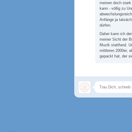
meinen doch stark
kann - völlig zu U
abwechslungsreich
Anfänge ja tatsäc
dürfen.
Daher kann ich d
meiner Sicht der B
Muzik stattfand. U
mittleren 2000er, 
gepackt hat, der si