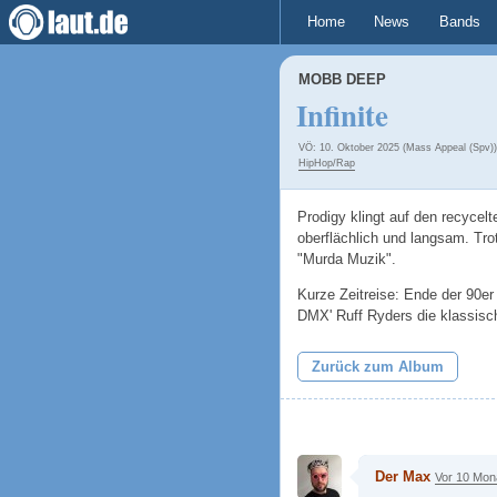
Home
News
Bands
MOBB DEEP
Infinite
VÖ: 10. Oktober 2025 (Mass Appeal (Spv))
HipHop/Rap
Prodigy klingt auf den recyce
oberflächlich und langsam. Tro
"Murda Muzik".
Kurze Zeitreise: Ende der 90er
DMX' Ruff Ryders die klassis
Zurück zum Album
Der Max
Vor 10 Mon