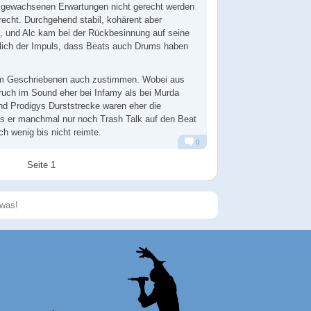
 gewachsenen Erwartungen nicht gerecht werden
nrecht. Durchgehend stabil, kohärent aber
, und Alc kam bei der Rückbesinnung auf seine
hlich der Impuls, dass Beats auch Drums haben
em Geschriebenen auch zustimmen. Wobei aus
ruch im Sound eher bei Infamy als bei Murda
nd Prodigys Durststrecke waren eher die
als er manchmal nur noch Trash Talk auf den Beat
ch wenig bis nicht reimte.
0
Alarm
Antworten
Seite 1
Speichern