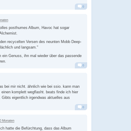
0
Alarm
Antworten
onaten
olles posthumes Album, Havoc hat sogar
Alchemist.
f den recycelten Versen des neunten Mobb Deep-
flächlich und langsam."
m ein Genuss, ihn mal wieder über das passende
ren.
0
Alarm
Antworten
as bei mir nicht. ähnlich wie bei ssio. kann man
 einen komplett wegflasht. beats finde ich hier
. Gibts eigentlich irgendwas aktuelles aus
0
Alarm
Antworten
10 Monaten
 Ich hatte die Befürchtung, dass das Album