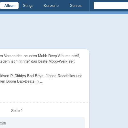
Alben
Songs
Konzerte
Genres
lten Versen des neunten Mobb Deep-Albums steif,
tzdem ist "Infinite" das beste Mobb-Werk seit
 lösen P. Diddys Bad Boys, Jiggas Rocafellas und
chen Boom Bap-Beats in …
Seite 1
aten