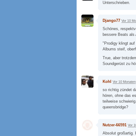
Unterschrieben.
Django77
Vor 10 M
Schönes, respektv
bessere Beats als 
"Prodigy klingt au
Albums steif, ober
True, aber trotzde
Soundgerüst zu hö
Kohl
Vor 10 Monaten
so richtig zündet d
hören, ohne das es
teilweise schwierig
queensbridge?
Nutzer-66591
Vor 
Absolut großartig.