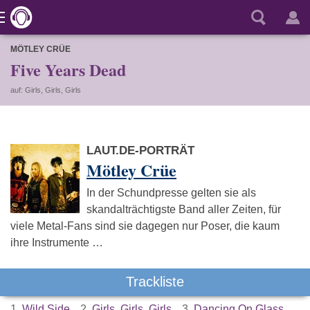
MÖTLEY CRÜE
Five Years Dead
auf: Girls, Girls, Girls
LAUT.DE-PORTRÄT
Mötley Crüe
In der Schundpresse gelten sie als
skandalträchtigste Band aller Zeiten, für
viele Metal-Fans sind sie dagegen nur Poser, die kaum
ihre Instrumente …
Trackliste
1.
Wild Side
2.
Girls, Girls, Girls
3.
Dancing On Glass