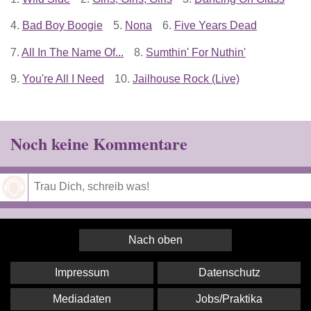
4.
Bad Boy Boogie
5.
Nona
6.
Five Years Dead
7.
All In The Name Of...
8.
Sumthin' For Nuthin'
9.
You're All I Need
10.
Jailhouse Rock (Live)
Noch keine Kommentare
Speichern
Nach oben
Impressum
Datenschutz
Mediadaten
Jobs/Praktika