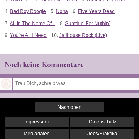
4.
Bad Boy Boogie
5.
Nona
6.
Five Years Dead
7.
All In The Name Of...
8.
Sumthin' For Nuthin'
9.
You're All I Need
10.
Jailhouse Rock (Live)
Noch keine Kommentare
Speichern
Nach oben
Impressum
Datenschutz
Mediadaten
Jobs/Praktika