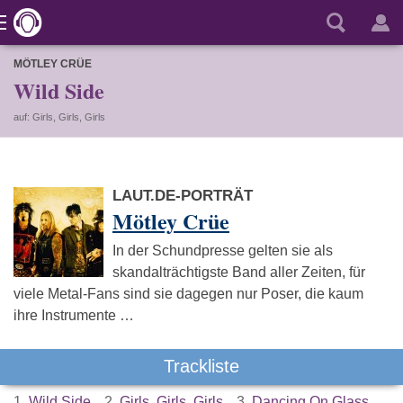
MÖTLEY CRÜE
Wild Side
auf: Girls, Girls, Girls
LAUT.DE-PORTRÄT
Mötley Crüe
In der Schundpresse gelten sie als
skandalträchtigste Band aller Zeiten, für
viele Metal-Fans sind sie dagegen nur Poser, die kaum
ihre Instrumente …
Trackliste
1.
Wild Side
2.
Girls, Girls, Girls
3.
Dancing On Glass