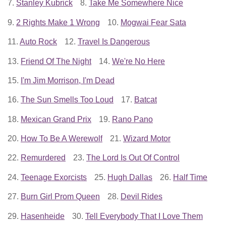
7.
Stanley Kubrick
8.
Take Me Somewhere Nice
9.
2 Rights Make 1 Wrong
10.
Mogwai Fear Sata
11.
Auto Rock
12.
Travel Is Dangerous
13.
Friend Of The Night
14.
We're No Here
15.
I'm Jim Morrison, I'm Dead
16.
The Sun Smells Too Loud
17.
Batcat
18.
Mexican Grand Prix
19.
Rano Pano
20.
How To Be A Werewolf
21.
Wizard Motor
22.
Remurdered
23.
The Lord Is Out Of Control
24.
Teenage Exorcists
25.
Hugh Dallas
26.
Half Time
27.
Burn Girl Prom Queen
28.
Devil Rides
29.
Hasenheide
30.
Tell Everybody That I Love Them