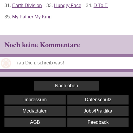
31.
Earth Division
33.
Hungry Face
34.
D To E
35.
My Father My King
Noch keine Kommentare
Speichern
Nach oben
Impressum
Datenschutz
Mediadaten
Jobs/Praktika
AGB
Feedback