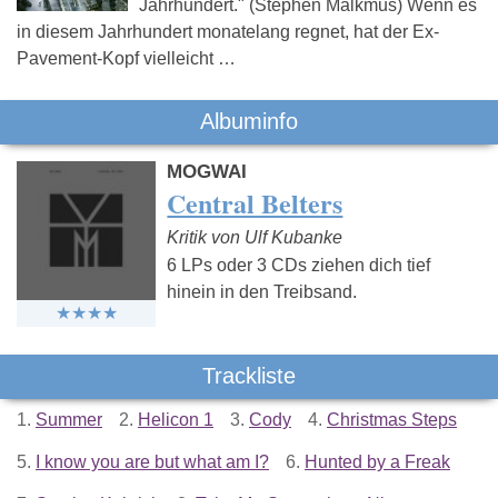
Jahrhundert." (Stephen Malkmus) Wenn es
in diesem Jahrhundert monatelang regnet, hat der Ex-
Pavement-Kopf vielleicht …
Albuminfo
MOGWAI
Central Belters
Kritik von Ulf Kubanke
6 LPs oder 3 CDs ziehen dich tief
hinein in den Treibsand.
Trackliste
1.
Summer
2.
Helicon 1
3.
Cody
4.
Christmas Steps
5.
I know you are but what am I?
6.
Hunted by a Freak