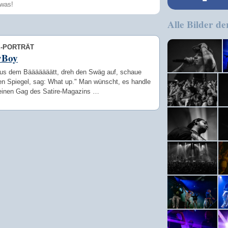
Alle Bilder de
Speichern
E-PORTRÄT
yBoy
aus dem Bääääääätt, dreh den Swäg auf, schaue
den Spiegel, sag: What up." Man wünscht, es handle
einen Gag des Satire-Magazins …