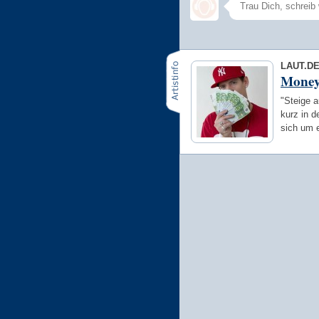
LAUT.D
Mone
"Steige 
kurz in 
sich um 