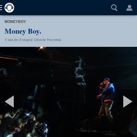
MONEYBOY
Money Boy.
© laut.de (Fotograf: Désirée Pezzetta)