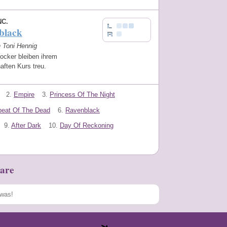
NC.
black
n Toni Hennig
ocker bleiben ihrem
aften Kurs treu.
2.
Empire
3.
Princess Of The Night
beat Of The Dead
6.
Ravenblack
9.
After Dark
10.
Day Of Reckoning
are
Speichern