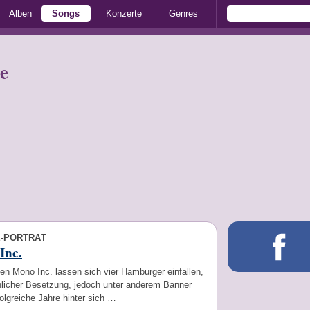
Alben
Songs
Konzerte
Genres
e
E-PORTRÄT
Inc.
n Mono Inc. lassen sich vier Hamburger einfallen,
hnlicher Besetzung, jedoch unter anderem Banner
folgreiche Jahre hinter sich …