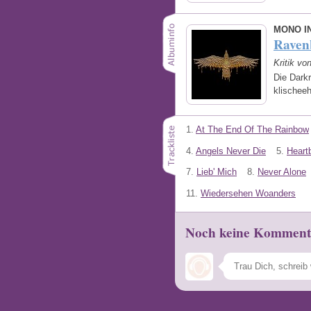
MONO I
Raven
Kritik vo
Die Darkr
klischeeh
1.
At The End Of The Rainbow
4.
Angels Never Die
5.
Heart
7.
Lieb' Mich
8.
Never Alone
11.
Wiedersehen Woanders
Noch keine Komment