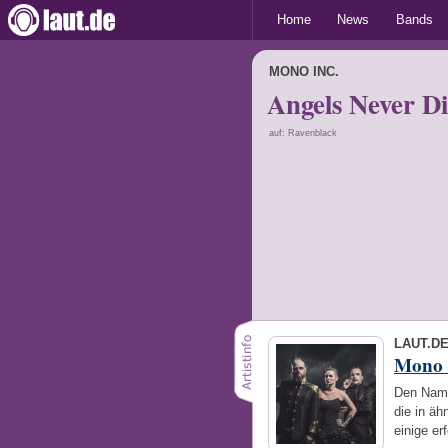
Home
News
Bands
MONO INC.
Angels Never Di
auf: Ravenblack
LAUT.D
Mono 
Den Name
die in ä
einige er