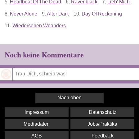
5.
Heartbeat Of The Dead
6.
Ravenblack
7.
Lieb' Mich
8.
Never Alone
9.
After Dark
10.
Day Of Reckoning
11.
Wiedersehen Woanders
Noch keine Kommentare
Speichern
Nach oben
Impressum
Datenschutz
Mediadaten
Jobs/Praktika
AGB
Feedback