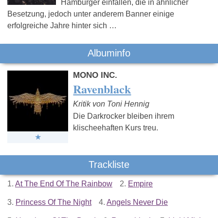
Hamburger einfallen, die in ähnlicher
Besetzung, jedoch unter anderem Banner einige
erfolgreiche Jahre hinter sich …
Albuminfo
MONO INC.
Ravenblack
Kritik von Toni Hennig
Die Darkrocker bleiben ihrem
klischeehaften Kurs treu.
Trackliste
1.
At The End Of The Rainbow
2.
Empire
3.
Princess Of The Night
4.
Angels Never Die