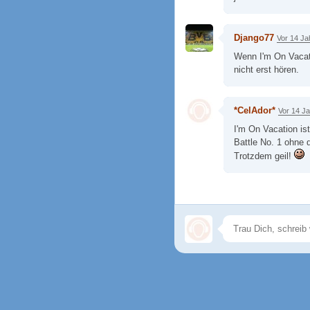
Django77
Vor 14 Ja
Wenn I'm On Vacatio
nicht erst hören.
*CelAdor*
Vor 14 J
I'm On Vacation is
Battle No. 1 ohne d
Trotzdem geil!