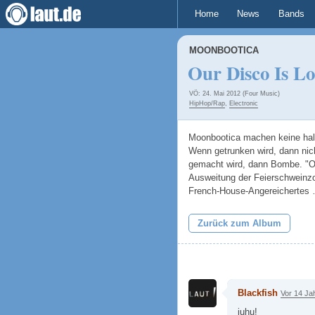
Home
News
Bands
MOONBOOTICA
Our Disco Is L
VÖ: 24. Mai 2012 (Four Music)
HipHop/Rap
,
Electronic
Moonbootica machen keine halb
Wenn getrunken wird, dann nic
gemacht wird, dann Bombe. "Ou
Ausweitung der Feierschweinzo
French-House-Angereichertes
Zurück zum Album
Blackfish
Vor 14 Ja
juhu!