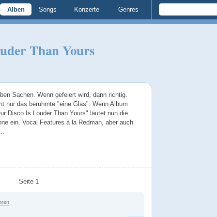
Alben
Songs
Konzerte
Genres
ouder Than Yours
en Sachen. Wenn gefeiert wird, dann richtig.
ht nur das berühmte "eine Glas". Wenn Album
r Disco Is Louder Than Yours" läutet nun die
ne ein. Vocal Features à la Redman, aber auch
 …
Seite 1
hren