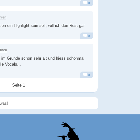
0
Alarm
Antworten
hren
n ein Highlight sein soll, will ich den Rest gar
0
Alarm
Antworten
ahren
t im Grunde schon sehr alt und hiess schonmal
ie Vocals...
0
Alarm
Antworten
Seite 1
Speichern