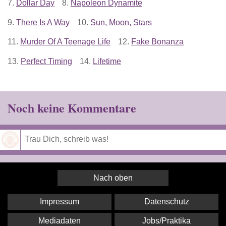
7.
Dollar Day
8.
Napoleon Dynamite
9.
There Is A Way
10.
Sun, Moon, Stars
11.
Murder Of A Teenage Life
12.
Fake Bonanza
13.
Perfect Timing
14.
Lifetime
Noch keine Kommentare
Speichern
Nach oben
Impressum
Datenschutz
Mediadaten
Jobs/Praktika