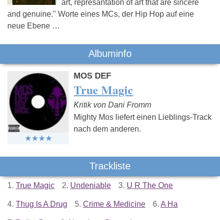
art, represantation of art that are sincere
and genuine." Worte eines MCs, der Hip Hop auf eine
neue Ebene …
Albuminfo
MOS DEF
True Magic
Kritik von Dani Fromm
Mighty Mos liefert einen Lieblings-Track
nach dem anderen.
Trackliste
1.
True Magic
2.
Undeniable
3.
U R The One
4.
Thug Is A Drug
5.
Crime & Medicine
6.
A Ha