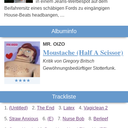
in einem Jeans-Werbespot auf dem
Beifahrersitz eines schäbigen Fords zu eingängigen
House-Beats headbangen, …
Albuminfo
MR. OIZO
Moustache (Half A Scissor)
Kritik von Gregory Britsch
Gewöhnungsbedürftiger Stotterfunk.
Trackliste
1.
(Untitled)
2.
The End
3.
Latex
4.
Vagiclean 2
5.
Straw Anxious
6.
(E)
7.
Nurse Bob
8.
Berleef