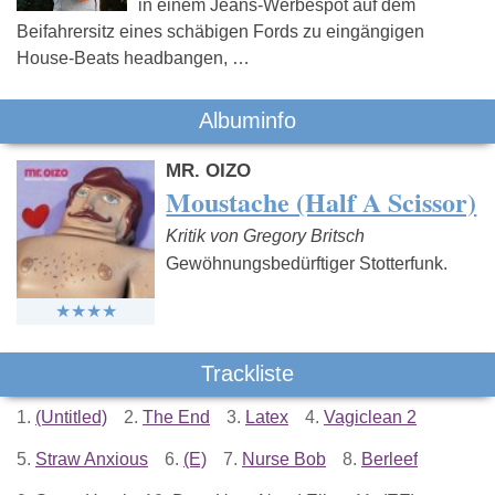
in einem Jeans-Werbespot auf dem
Beifahrersitz eines schäbigen Fords zu eingängigen
House-Beats headbangen, …
Albuminfo
MR. OIZO
Moustache (Half A Scissor)
Kritik von Gregory Britsch
Gewöhnungsbedürftiger Stotterfunk.
Trackliste
1.
(Untitled)
2.
The End
3.
Latex
4.
Vagiclean 2
5.
Straw Anxious
6.
(E)
7.
Nurse Bob
8.
Berleef