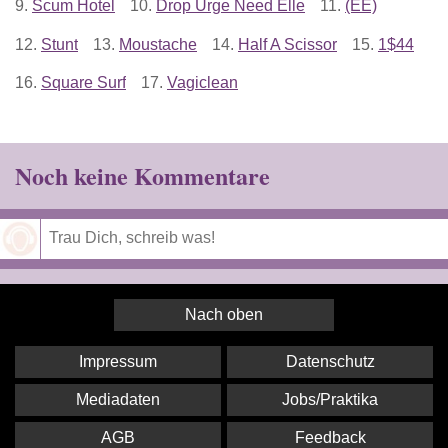
9.
Scum Hotel
10.
Drop Urge Need Elle
11.
(EE)
12.
Stunt
13.
Moustache
14.
Half A Scissor
15.
1$44
16.
Square Surf
17.
Vagiclean
Noch keine Kommentare
Speichern
Nach oben
Impressum
Datenschutz
Mediadaten
Jobs/Praktika
AGB
Feedback