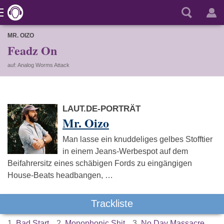
MR. OIZO
Feadz On
auf: Analog Worms Attack
LAUT.DE-PORTRÄT
Mr. Oizo
Man lasse ein knuddeliges gelbes Stofftier
in einem Jeans-Werbespot auf dem
Beifahrersitz eines schäbigen Fords zu eingängigen
House-Beats headbangen, …
Trackliste
1.
Bad Start
2.
Monophonic Shit
3.
No Day Massacre