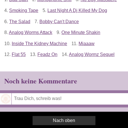
4.
Smoking Tape
5.
Last Night A Dj Killed My Dog
6.
The Salad
7.
Bobby Can't Dance
8.
Analog Worms Attack
9.
One Minute Shakin
10.
Inside The Kidney Machine
11.
Miaaaw
12.
Flat 55
13.
Feadz On
14.
Analog Wormz Sequel
Noch keine Kommentare
Speichern
Nach oben