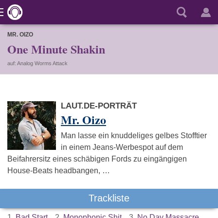
MR. OIZO
One Minute Shakin
auf: Analog Worms Attack
LAUT.DE-PORTRÄT
Mr. Oizo
Man lasse ein knuddeliges gelbes Stofftier
in einem Jeans-Werbespot auf dem
Beifahrersitz eines schäbigen Fords zu eingängigen
House-Beats headbangen, …
Trackliste
1.
Bad Start
2.
Monophonic Shit
3.
No Day Massacre