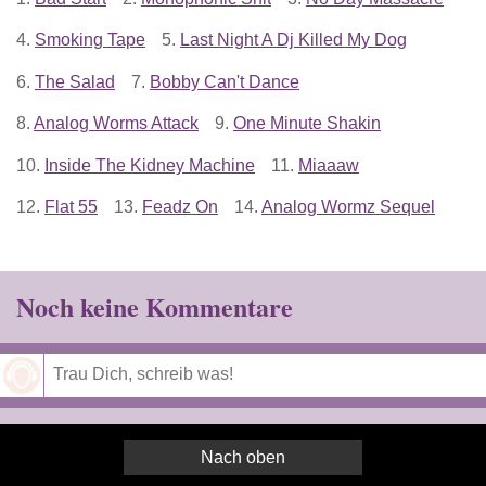
4.
Smoking Tape
5.
Last Night A Dj Killed My Dog
6.
The Salad
7.
Bobby Can't Dance
8.
Analog Worms Attack
9.
One Minute Shakin
10.
Inside The Kidney Machine
11.
Miaaaw
12.
Flat 55
13.
Feadz On
14.
Analog Wormz Sequel
Noch keine Kommentare
Speichern
Nach oben