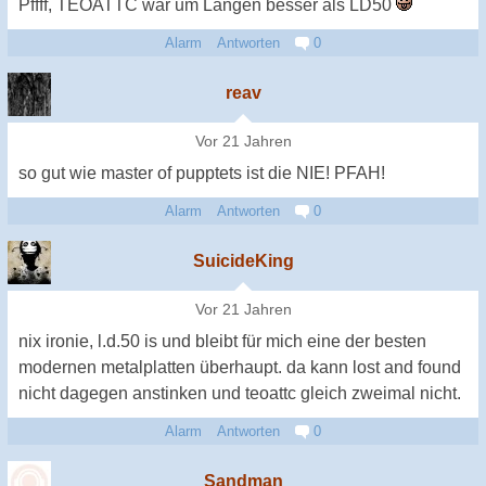
Pffff, TEOATTC war um Längen besser als LD50
Alarm
Antworten
0
reav
Vor 21 Jahren
so gut wie master of pupptets ist die NIE! PFAH!
Alarm
Antworten
0
SuicideKing
Vor 21 Jahren
nix ironie, l.d.50 is und bleibt für mich eine der besten
modernen metalplatten überhaupt. da kann lost and found
nicht dagegen anstinken und teoattc gleich zweimal nicht.
Alarm
Antworten
0
Sandman