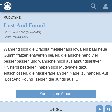
MUDVAYNE
Lost And Found
VÖ: 11. April 2005 (Sony/BMG)
Metal/Heavy
Während sich die Brachialmetaller aus Iowa ein paar neue
Gummifratzen entwerfen ließen, die anscheinend viel
besser passen und wahrscheinlich aus atmungsaktiven
Plysterol bestehen, haben sich Mudvayne dazu
entschlossen, die Maskerade an den Nagel zu hängen. Auf
"Lost And Found" zeigen die Jungs aus …
Zurück zum Album
Vor
Letzte Seite
Seite 1