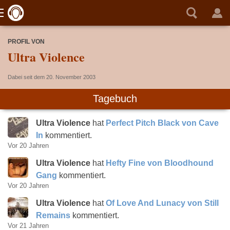
PROFIL VON
Ultra Violence
Dabei seit dem 20. November 2003
Tagebuch
Ultra Violence
hat
Perfect Pitch Black von Cave
In
kommentiert.
Vor 20 Jahren
Ultra Violence
hat
Hefty Fine von Bloodhound
Gang
kommentiert.
Vor 20 Jahren
Ultra Violence
hat
Of Love And Lunacy von Still
Remains
kommentiert.
Vor 21 Jahren