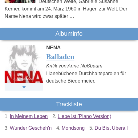
Deutschen Welle, Gabriele Susanne
Kerner, kommt am 24. März 1960 in Hagen zur Welt. Der
Name Nena wird zwar später …
Albuminfo
NENA
Balladen
Kritik von Anne Nußbaum
Hanebüchene Durchhalteparolen für
deutsche Biedermeier.
Trackliste
1.
In Meinem Leben
2.
Liebe Ist (Piano Version)
3.
Wunder Gescheh'n
4.
Mondsong
5.
Du Bist Überall