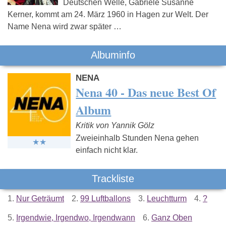
Deutschen Welle, Gabriele Susanne
Kerner, kommt am 24. März 1960 in Hagen zur Welt. Der
Name Nena wird zwar später …
Albuminfo
NENA
Nena 40 - Das neue Best Of
Album
Kritik von Yannik Gölz
Zweieinhalb Stunden Nena gehen
einfach nicht klar.
Trackliste
1.
Nur Geträumt
2.
99 Luftballons
3.
Leuchtturm
4.
?
5.
Irgendwie, Irgendwo, Irgendwann
6.
Ganz Oben