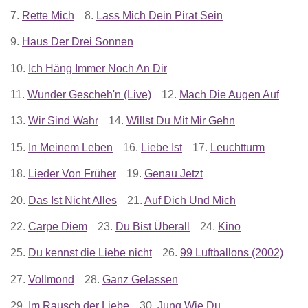
7.
Rette Mich
8.
Lass Mich Dein Pirat Sein
9.
Haus Der Drei Sonnen
10.
Ich Häng Immer Noch An Dir
11.
Wunder Gescheh'n (Live)
12.
Mach Die Augen Auf
13.
Wir Sind Wahr
14.
Willst Du Mit Mir Gehn
15.
In Meinem Leben
16.
Liebe Ist
17.
Leuchtturm
18.
Lieder Von Früher
19.
Genau Jetzt
20.
Das Ist Nicht Alles
21.
Auf Dich Und Mich
22.
Carpe Diem
23.
Du Bist Überall
24.
Kino
25.
Du kennst die Liebe nicht
26.
99 Luftballons (2002)
27.
Vollmond
28.
Ganz Gelassen
29.
Im Rausch der Liebe
30.
Jung Wie Du