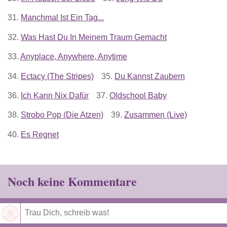
31.
Manchmal Ist Ein Tag...
32.
Was Hast Du In Meinem Traum Gemacht
33.
Anyplace, Anywhere, Anytime
34.
Ectacy (The Stripes)
35.
Du Kannst Zaubern
36.
Ich Kann Nix Dafür
37.
Oldschool Baby
38.
Strobo Pop (Die Atzen)
39.
Zusammen (Live)
40.
Es Regnet
Noch keine Kommentare