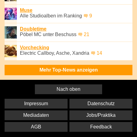
Muse
Alle Studioalben im Ranking
9
Doubletime
Pöbel MC unter Beschuss
21
Vorchecking
Electric Callboy, Asche, Xandria
14
Mehr Top-News anzeigen
Nach oben
Impressum
Datenschutz
Mediadaten
Jobs/Praktika
AGB
Feedback