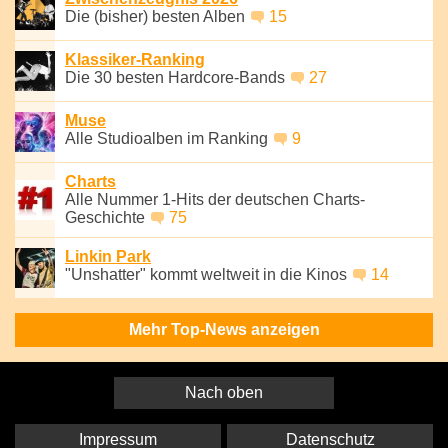
Die (bisher) besten Alben
15
Klassiker-Ranking
Die 30 besten Hardcore-Bands
27
Muse
Alle Studioalben im Ranking
9
Charts
Alle Nummer 1-Hits der deutschen Charts-
Geschichte
75
Linkin Park
"Unshatter" kommt weltweit in die Kinos
14
Mehr Top-News anzeigen
Nach oben
Impressum
Datenschutz