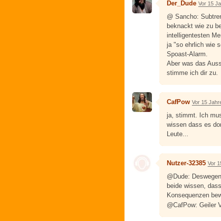
Der_Dude
Vor 15 J
@ Sancho: Subtren
beknackt wie zu be
intelligentesten Me
ja "so ehrlich wie
Spoast-Alarm.
Aber was das Auss
stimme ich dir zu.
CafPow
Vor 15 Jahr
ja, stimmt. Ich m
wissen dass es dor
Leute...
Nutzer-32385
Vor 1
@Dude: Deswegen m
beide wissen, das
Konsequenzen bewu
@CafPow: Geiler V