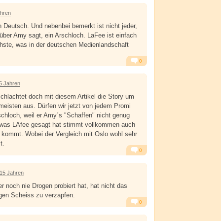
Alarm
Antworten
ahren
Deutsch. Und nebenbei bemerkt ist nicht jeder,
über Amy sagt, ein Arschloch. LaFee ist einfach
hste, was in der deutschen Medienlandschaft
0
Alarm
Antworten
5 Jahren
schlachtet doch mit diesem Artikel die Story um
eisten aus. Dürfen wir jetzt von jedem Promi
rschloch, weil er Amy´s "Schaffen" nicht genug
 was LAfee gesagt hat stimmt vollkommen auch
 kommt. Wobei der Vergleich mit Oslo wohl sehr
t.
0
Alarm
Antworten
 15 Jahren
r noch nie Drogen probiert hat, hat nicht das
ugen Scheiss zu verzapfen.
0
Alarm
Antworten