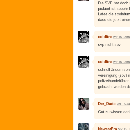
Die SVP hat doch 
pickiert ist seeehr
Lafee die strohd
dass die jetzt ei
coldfire
Vor 15 Jahr
svp nicht spv
coldfire
Vor 15 Jahr
schnell ändern sons
vereinigung (spv) 
polizeihundeführer
gebracht werden d
Der_Dude
Vor 15 J
Gut zu wissen da
NewestEra
Vor 15 