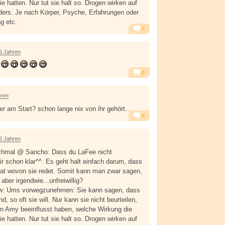
e hatten. Nur tut sie halt so. Drogen wirken auf
ders. Je nach Körper, Psyche, Erfahrungen oder
g etc.
0
Alarm
Antworten
5 Jahren
0
Alarm
Antworten
hren
er am Start? schon lange nix von ihr gehört....
0
Alarm
Antworten
5 Jahren
hmal @ Sancho: Dass du LaFee nicht
ir schon klar^^. Es geht halt einfach darum, dass
hat wovon sie redet. Somit kann man zwar sagen,
aber irgendwie...unfreiwillig?
: Ums vorwegzunehmen: Sie kann sagen, dass
d, so oft sie will. Nur kann sie nicht beurteilen,
en Amy beeinflusst haben, welche Wirkung die
e hatten. Nur tut sie halt so. Drogen wirken auf