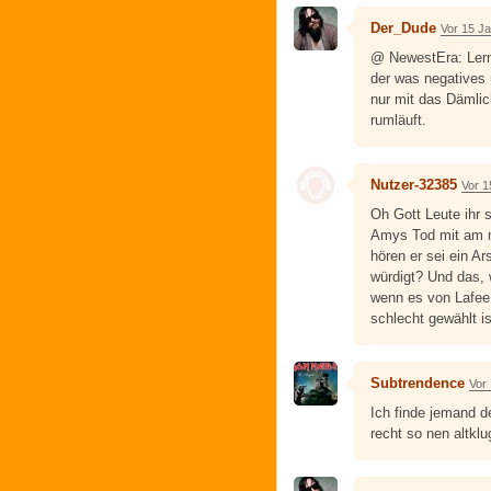
Der_Dude
Vor 15 J
@ NewestEra: Lern 
der was negatives 
nur mit das Dämlic
rumläuft.
Nutzer-32385
Vor 1
Oh Gott Leute ihr 
Amys Tod mit am m
hören er sei ein A
würdigt? Und das,
wenn es von Lafee
schlecht gewählt is
Subtrendence
Vor
Ich finde jemand de
recht so nen altkl