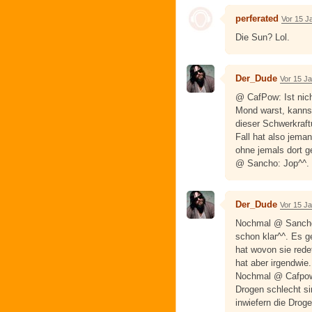
perferated
Vor 15 J
Die Sun? Lol.
Der_Dude
Vor 15 J
@ CafPow: Ist nich
Mond warst, kannst
dieser Schwerkraft
Fall hat also jema
ohne jemals dort g
@ Sancho: Jop^^.
Der_Dude
Vor 15 J
Nochmal @ Sancho:
schon klar^^. Es g
hat wovon sie red
hat aber irgendwie..
Nochmal @ Cafpow
Drogen schlecht sin
inwiefern die Drog