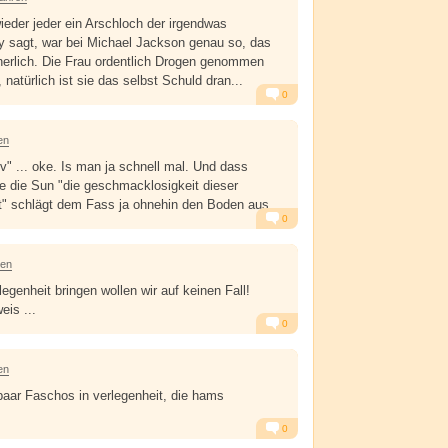
 wieder jeder ein Arschloch der irgendwas
y sagt, war bei Michael Jackson genau so, das
herlich. Die Frau ordentlich Drogen genommen
t, natürlich ist sie das selbst Schuld dran...
0
Alarm
Antworten
en
v" ... oke. Is man ja schnell mal. Und dass
e die Sun "die geschmacklosigkeit dieser
t" schlägt dem Fass ja ohnehin den Boden aus...
0
Alarm
Antworten
ren
legenheit bringen wollen wir auf keinen Fall!
eis ...
0
Alarm
Antworten
en
n paar Faschos in verlegenheit, die hams
0