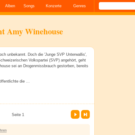
Alben
Songs
Konzerte
Genres
ht Amy Winehouse
och unbekannt. Doch die 'Junge SVP Unterwallis',
Schweizerischen Volkspartei (SVP) angehört, geht
house sei an Drogenmissbrauch gestorben, bereits
ffentlichte die …
Vor
Letzte Seite
Seite 1
ahren