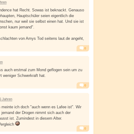
ahren
dence hat Recht. Sowas ist beknackt. Genauso
haupten, Hauptschüler seien eigentlich die
nschen, nur weil sie selbst einen hat. Und sie ist
 sonst kaum jemand".
chlachten von Amys Tod seitens laut.de angeht,
0
Alarm
Antworten
en
uss auch erstmal zum Mond geflogen sein um zu
t weniger Schwerkraft hat.
0
Alarm
Antworten
5 Jahren
einte ich doch "auch wenn es Lafee ist". Wir
s jemand der Drogen nimmt sich auch der
sst ist. Zumindest in diesem Alter.
ergleich
0