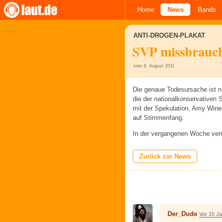
Home
News
Bands
ANTI-DROGEN-PLAKAT
SVP missbrauc
vom 8. August 2011
Die genaue Todesursache ist n
die der nationalkonservativen 
mit der Spekulation, Amy Wine
auf Stimmenfang.
In der vergangenen Woche verö
Zurück zur News
Der_Dude
Vor 15 J