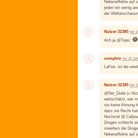
Nebeneffekte auf si
jeden ein wenig an
der Weltanschauun
Nutzer-32385
Vor 1
Ach ja @Topic:
oomphie
Vor 15 Ja
LaFee, ist die wied
Nutzer-32385
Vor 1
@Der_Dude (« Noc
wertschätzt, war m
sie keine Ahnung 
dass sie Recht hat 
Nochmal @ Cafpow
Drogen schlecht sin
inwiefern die Drog
Nebeneffekte auf si