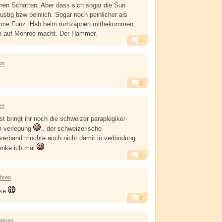
nen Schatten. Aber dass sich sogar die Sun
 lustig bzw peinlich. Sogar noch peinlicher als
umme Funz. Hab beim rumzappen mitbekommen,
nen auf Monroe macht. Der Hammer.
0
Alarm
Antworten
en
0
Alarm
Antworten
en
t bringt ihr noch die schweizer paraplegiker-
in verlegung
.. der schweizerische
-verband möchte auch nicht damit in verbindung
enke ich mal
0
Alarm
Antworten
ahren
nke
.
0
Alarm
Antworten
Jahren