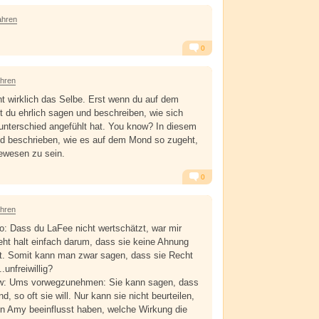
Alarm
Antworten
ahren
0
Alarm
Antworten
ahren
t wirklich das Selbe. Erst wenn du auf dem
 du ehrlich sagen und beschreiben, wie sich
unterschied angefühlt hat. You know? In diesem
nd beschrieben, wie es auf dem Mond so zugeht,
ewesen zu sein.
0
Alarm
Antworten
ahren
 Dass du LaFee nicht wertschätzt, war mir
eht halt einfach darum, dass sie keine Ahnung
et. Somit kann man zwar sagen, dass sie Recht
.unfreiwillig?
: Ums vorwegzunehmen: Sie kann sagen, dass
d, so oft sie will. Nur kann sie nicht beurteilen,
en Amy beeinflusst haben, welche Wirkung die