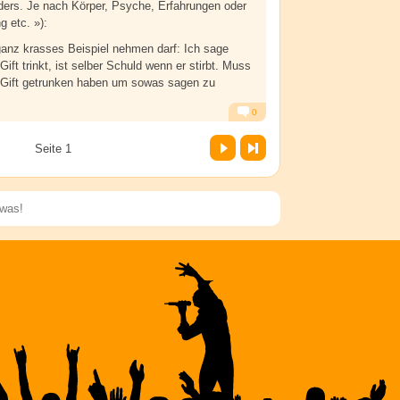
ders. Je nach Körper, Psyche, Erfahrungen oder
 etc. »):
anz krasses Beispiel nehmen darf: Ich sage
 Gift trinkt, ist selber Schuld wenn er stirbt. Muss
l Gift getrunken haben um sowas sagen zu
0
Alarm
Antworten
Vor
Letzte Seite
Seite 1
Speichern