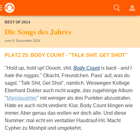
BEST OF 2014
Die Songs des Jahres
vom 8. Dezember 2014
PLATZ 25: BODY COUNT - "TALK SHIT, GET SHOT"
"
Hold up, hold up! Ooooh, shit.
Body Count
is back - and I
hate the niggas.
" Obacht, Freundchen. Pass' auf, was du
sagst. "Talk Shit, Get Shot", nämlich. Weswegen Kollege
Eberhard Dobler auch nicht wagte, das zugehörige Album
"
Manslaughter
" mit weniger als drei Punkten abzustrafen.
Hätte es auch nicht verdient: Klar, Body Count klingen wie
immer. Aber genau das wollen wir doch alle. Und diese
Nummer: mal echt ein veritabler Haudrauf-Hit. Macht
Cypher zu Moshpit und umgekehrt.